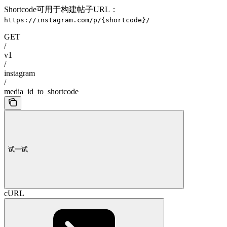
Shortcode可用于构建帖子URL：
https://instagram.com/p/{shortcode}/
GET
/
v1
/
instagram
/
media_id_to_shortcode
试一试
cURL