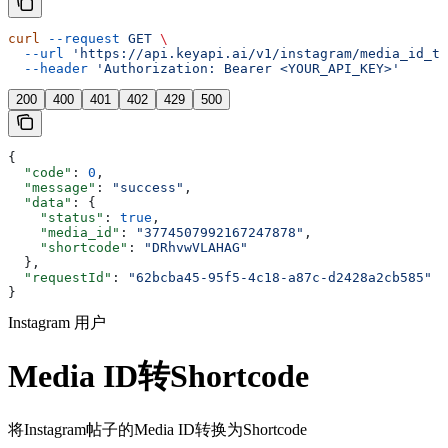
curl
 --request
 GET
 \
  --url
 'https://api.keyapi.ai/v1/instagram/media_id_to
  --header
 'Authorization: Bearer <YOUR_API_KEY>'
200
400
401
402
429
500
{
  "code"
: 
0
,
  "message"
: 
"success"
,
  "data"
: {
    "status"
: 
true
,
    "media_id"
: 
"3774507992167247878"
,
    "shortcode"
: 
"DRhvwVLAHAG"
  },
  "requestId"
: 
"62bcba45-95f5-4c18-a87c-d2428a2cb585"
}
Instagram 用户
Media ID转Shortcode
将Instagram帖子的Media ID转换为Shortcode