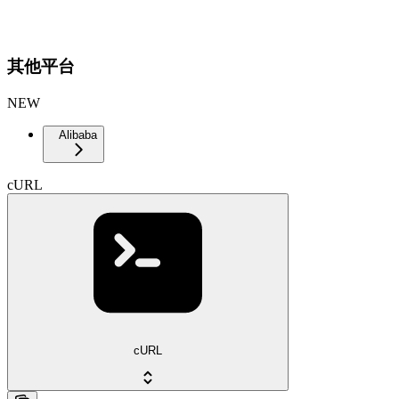
其他平台
NEW
Alibaba
cURL
cURL