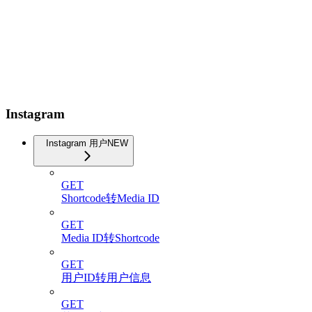
Instagram
Instagram 用户
NEW
GET
Shortcode转Media ID
GET
Media ID转Shortcode
GET
用户ID转用户信息
GET