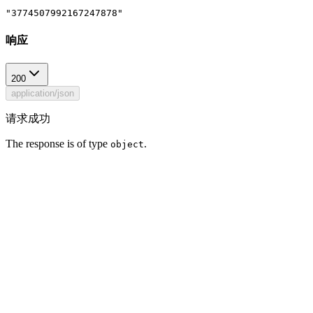
"3774507992167247878"
响应
200
application/json
请求成功
The response is of type
.
object