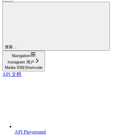
搜索...
Navigation
Instagram 用户
Media ID转Shortcode
API 文档
API Playground