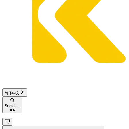
简体中文
Search...
⌘
K