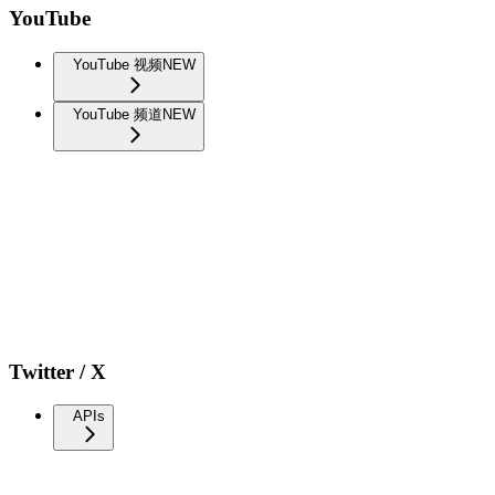
YouTube
YouTube 视频
NEW
YouTube 频道
NEW
Twitter / X
APIs