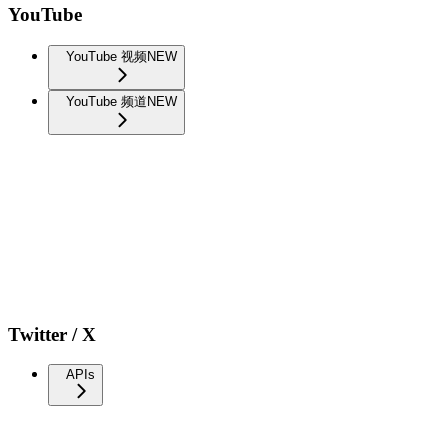
YouTube
YouTube 视频
NEW
YouTube 频道
NEW
Twitter / X
APIs