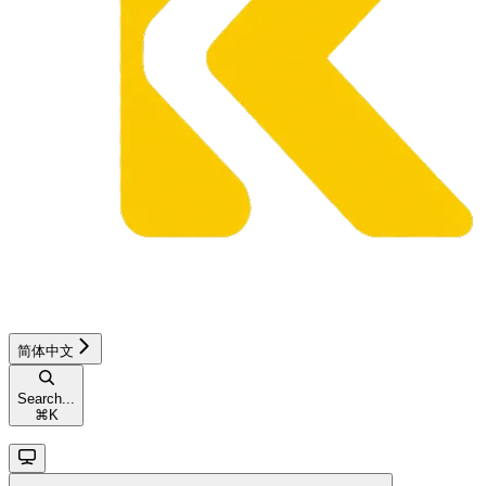
简体中文
Search...
⌘
K