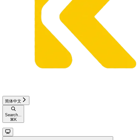
简体中文
Search...
⌘
K