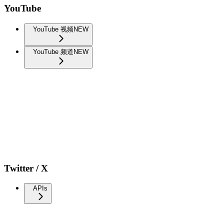
YouTube
YouTube 视频
NEW
YouTube 频道
NEW
Twitter / X
APIs