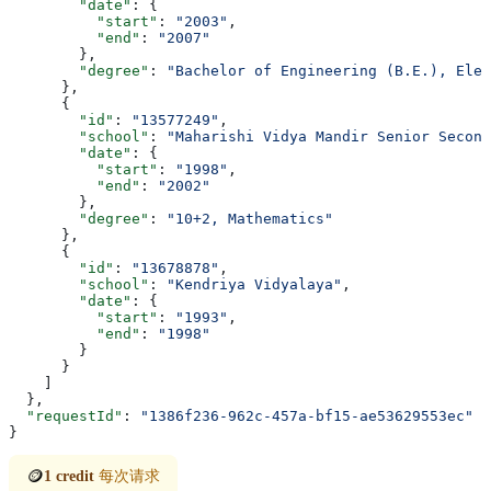
        "date"
: {
          "start"
: 
"2003"
,
          "end"
: 
"2007"
        },
        "degree"
: 
"Bachelor of Engineering (B.E.), Elec
      },
      {
        "id"
: 
"13577249"
,
        "school"
: 
"Maharishi Vidya Mandir Senior Second
        "date"
: {
          "start"
: 
"1998"
,
          "end"
: 
"2002"
        },
        "degree"
: 
"10+2, Mathematics"
      },
      {
        "id"
: 
"13678878"
,
        "school"
: 
"Kendriya Vidyalaya"
,
        "date"
: {
          "start"
: 
"1993"
,
          "end"
: 
"1998"
        }
      }
    ]
  },
  "requestId"
: 
"1386f236-962c-457a-bf15-ae53629553ec"
}
🪙
1 credit
每次请求