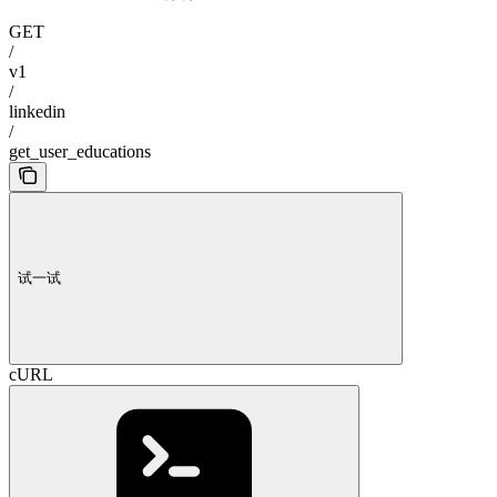
GET
/
v1
/
linkedin
/
get_user_educations
试一试
cURL