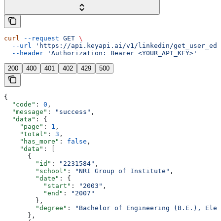
curl
 --request
 GET
 \
  --url
 'https://api.keyapi.ai/v1/linkedin/get_user_edu
  --header
 'Authorization: Bearer <YOUR_API_KEY>'
200
400
401
402
429
500
{
  "code"
: 
0
,
  "message"
: 
"success"
,
  "data"
: {
    "page"
: 
1
,
    "total"
: 
3
,
    "has_more"
: 
false
,
    "data"
: [
      {
        "id"
: 
"2231584"
,
        "school"
: 
"NRI Group of Institute"
,
        "date"
: {
          "start"
: 
"2003"
,
          "end"
: 
"2007"
        },
        "degree"
: 
"Bachelor of Engineering (B.E.), Elec
      },