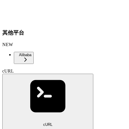
其他平台
NEW
Alibaba
cURL
cURL