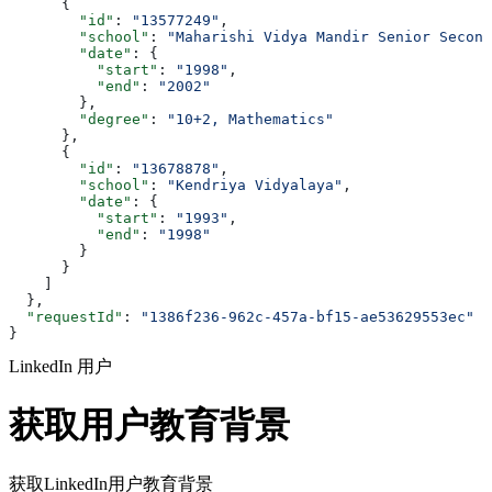
      {
        "id"
: 
"13577249"
,
        "school"
: 
"Maharishi Vidya Mandir Senior Second
        "date"
: {
          "start"
: 
"1998"
,
          "end"
: 
"2002"
        },
        "degree"
: 
"10+2, Mathematics"
      },
      {
        "id"
: 
"13678878"
,
        "school"
: 
"Kendriya Vidyalaya"
,
        "date"
: {
          "start"
: 
"1993"
,
          "end"
: 
"1998"
        }
      }
    ]
  },
  "requestId"
: 
"1386f236-962c-457a-bf15-ae53629553ec"
}
LinkedIn 用户
获取用户教育背景
获取LinkedIn用户教育背景