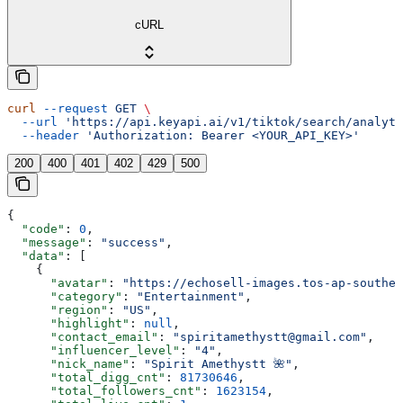
cURL
curl
 --request
 GET
 \
  --url
 'https://api.keyapi.ai/v1/tiktok/search/analyti
  --header
 'Authorization: Bearer <YOUR_API_KEY>'
200
400
401
402
429
500
{
  "code"
: 
0
,
  "message"
: 
"success"
,
  "data"
: [
    {
      "avatar"
: 
"https://echosell-images.tos-ap-southea
      "category"
: 
"Entertainment"
,
      "region"
: 
"US"
,
      "highlight"
: 
null
,
      "contact_email"
: 
"spiritamethystt@gmail.com"
,
      "influencer_level"
: 
"4"
,
      "nick_name"
: 
"Spirit Amethystt 🌺"
,
      "total_digg_cnt"
: 
81730646
,
      "total_followers_cnt"
: 
1623154
,