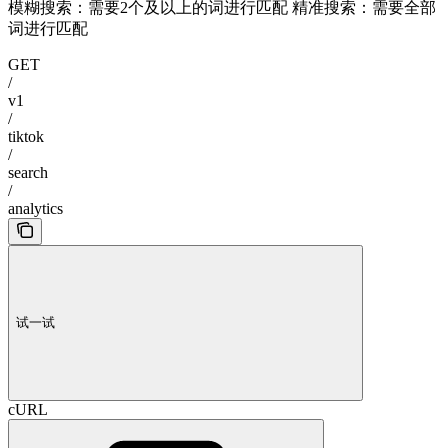
模糊搜索：需要2个及以上的词进行匹配 精准搜索：需要全部
词进行匹配
GET
/
v1
/
tiktok
/
search
/
analytics
试一试
cURL