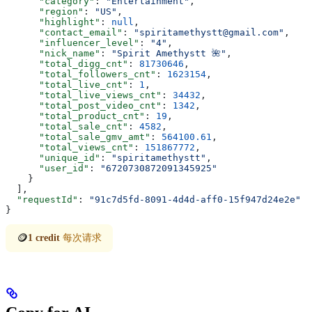
      "category"
: 
"Entertainment"
,
      "region"
: 
"US"
,
      "highlight"
: 
null
,
      "contact_email"
: 
"spiritamethystt@gmail.com"
,
      "influencer_level"
: 
"4"
,
      "nick_name"
: 
"Spirit Amethystt 🌺"
,
      "total_digg_cnt"
: 
81730646
,
      "total_followers_cnt"
: 
1623154
,
      "total_live_cnt"
: 
1
,
      "total_live_views_cnt"
: 
34432
,
      "total_post_video_cnt"
: 
1342
,
      "total_product_cnt"
: 
19
,
      "total_sale_cnt"
: 
4582
,
      "total_sale_gmv_amt"
: 
564100.61
,
      "total_views_cnt"
: 
151867772
,
      "unique_id"
: 
"spiritamethystt"
,
      "user_id"
: 
"6720730872091345925"
    }
  ],
  "requestId"
: 
"91c7d5fd-8091-4d4d-aff0-15f947d24e2e"
}
🪙
1 credit
每次请求