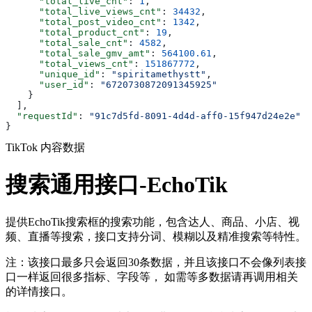
      "total_live_cnt"
: 
1
,
      "total_live_views_cnt"
: 
34432
,
      "total_post_video_cnt"
: 
1342
,
      "total_product_cnt"
: 
19
,
      "total_sale_cnt"
: 
4582
,
      "total_sale_gmv_amt"
: 
564100.61
,
      "total_views_cnt"
: 
151867772
,
      "unique_id"
: 
"spiritamethystt"
,
      "user_id"
: 
"6720730872091345925"
    }
  ],
  "requestId"
: 
"91c7d5fd-8091-4d4d-aff0-15f947d24e2e"
}
TikTok 内容数据
搜索通用接口-EchoTik
提供EchoTik搜索框的搜索功能，包含达人、商品、小店、视
频、直播等搜索，接口支持分词、模糊以及精准搜索等特性。
注：该接口最多只会返回30条数据，并且该接口不会像列表接
口一样返回很多指标、字段等， 如需等多数据请再调用相关
的详情接口。